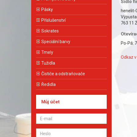
Sídlo f
Pásky
henelit-C
Výpusta
Příslušenství
763 11 Ž
Sokrates
Otevíra
Speciální barvy
Po-Pá: 7
Tmely
Odkaz v 
Tužidla
Čističe a odstraňovače
Ředidla
Můj účet