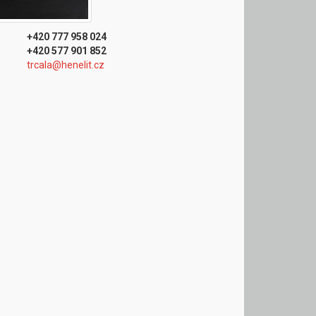
+420 777 958 024
+420 577 901 852
trcala@henelit.cz