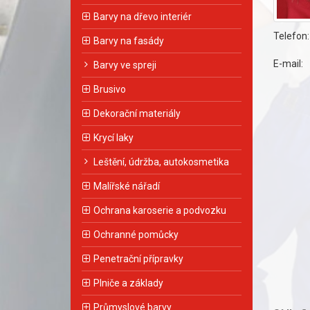
Barvy na dřevo interiér
Telefon:
Barvy na fasády
E-mail:
Barvy ve spreji
Brusivo
Dekorační materiály
Krycí laky
Leštění, údržba, autokosmetika
Malířské nářadí
Ochrana karoserie a podvozku
Ochranné pomůcky
Penetrační přípravky
Plniče a základy
Průmyslové barvy