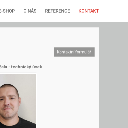
E-SHOP
O NÁS
REFERENCE
KONTAKT
Kontaktní formulář
čala - technický úsek