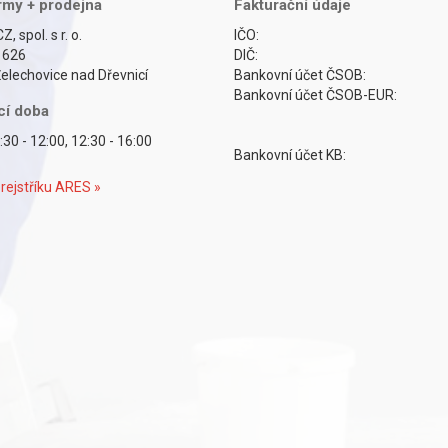
irmy + prodejna
Fakturační údaje
Z, spol. s r. o.
IČO:
 626
DIČ:
elechovice nad Dřevnicí
Bankovní účet ČSOB:
Bankovní účet ČSOB-EUR:
cí doba
:30 - 12:00, 12:30 - 16:00
Bankovní účet KB:
rejstříku ARES »