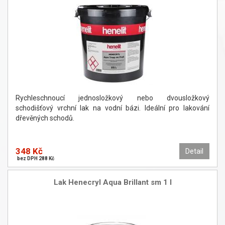
Rychleschnoucí jednosložkový nebo dvousložkový
schodišťový vrchní lak na vodní bázi. Ideální pro lakování
dřevěných schodů.
348 Kč
Detail
bez DPH 288 Kč
Lak Henecryl Aqua Brillant sm 1 l