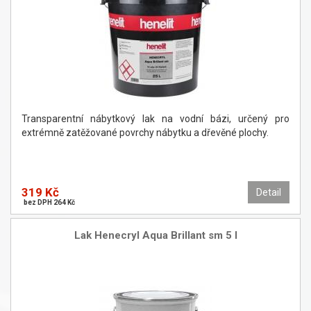
Transparentní nábytkový lak na vodní bázi, určený pro
extrémně zatěžované povrchy nábytku a dřevěné plochy.
319 Kč
Detail
bez DPH 264 Kč
Lak Henecryl Aqua Brillant sm 5 l