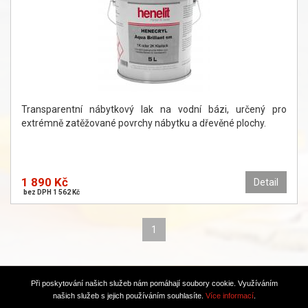
Transparentní nábytkový lak na vodní bázi, určený pro
extrémně zatěžované povrchy nábytku a dřevěné plochy.
1 890 Kč
Detail
bez DPH 1 562 Kč
1
Při poskytování našich služeb nám pomáhají soubory cookie. Využíváním
TOPWEBY - webhosting, domény, tvorba www
našich služeb s jejich používáním souhlasíte.
Více informací
.