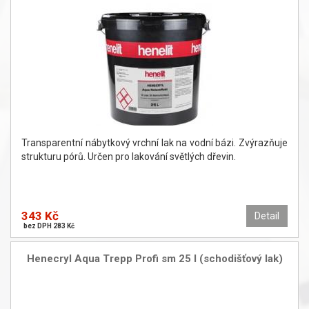
Transparentní nábytkový vrchní lak na vodní bázi. Zvýrazňuje
strukturu pórů. Určen pro lakování světlých dřevin.
343 Kč
Detail
bez DPH 283 Kč
Henecryl Aqua Trepp Profi sm 25 l (schodišťový lak)