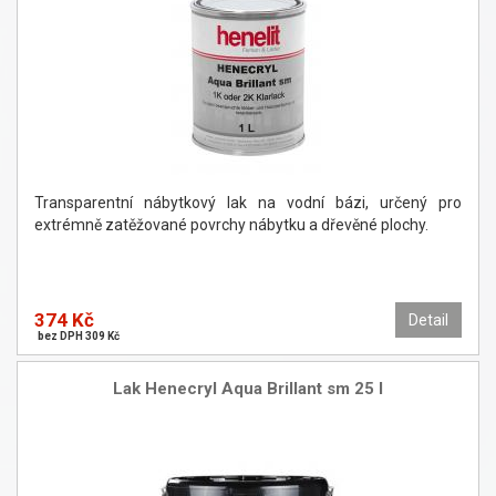
Transparentní nábytkový lak na vodní bázi, určený pro
extrémně zatěžované povrchy nábytku a dřevěné plochy.
374 Kč
Detail
bez DPH 309 Kč
Lak Henecryl Aqua Brillant sm 25 l