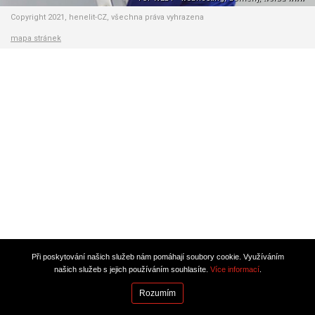
Copyright 2021, henelit-CZ, všechna práva vyhrazena
mapa stránek
Při poskytování našich služeb nám pomáhají soubory cookie. Využíváním
našich služeb s jejich používáním souhlasíte.
Více informací
.
Rozumím