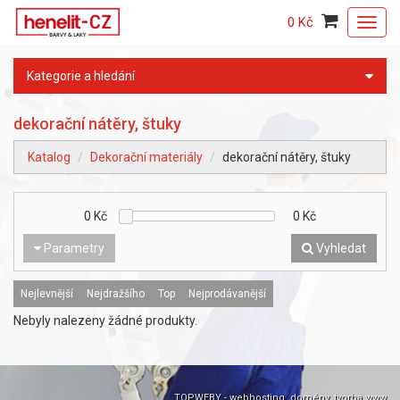
0 Kč
Toggl
navig
Kategorie a hledání
dekorační nátěry, štuky
Katalog
Dekorační materiály
dekorační nátěry, štuky
0
Kč
0
Kč
Parametry
Vyhledat
Nejlevnější
Nejdražšího
Top
Nejprodávanější
Nebyly nalezeny žádné produkty.
TOPWEBY - webhosting, domény, tvorba www