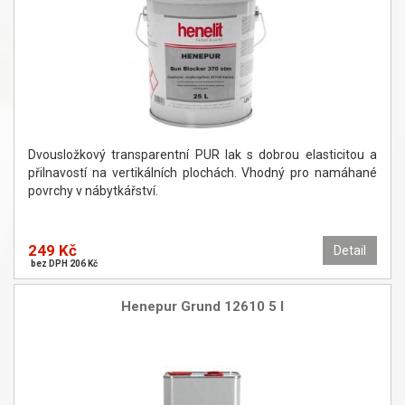
Dvousložkový transparentní PUR lak s dobrou elasticitou a
přilnavostí na vertikálních plochách. Vhodný pro namáhané
povrchy v nábytkářství.
249 Kč
Detail
bez DPH 206 Kč
Henepur Grund 12610 5 l