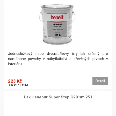
Jednosložkový nebo dvousložkový čirý lak určený pro
namáhané povrchy v nábytkářství a dřevěných prvcích v
interiéru.
223 Kč
Detail
bez DPH 184 Kč
Lak Henepur Super Step G20 sm 25 l