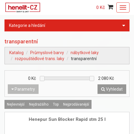
0 Kč
Toggl
navig
Kategorie a hledání
transparentní
Katalog
Průmyslové barvy
nábytkové laky
rozpouštědlové trans. laky
transparentní
0
Kč
2 080
Kč
Parametry
Vyhledat
Nejlevnější
Nejdražšího
Top
Nejprodávanější
Henepur Sun Blocker Rapid stm 25 l