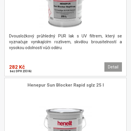
Dvousložkový průhledný PUR lak s UV filtrem, který se
vyznačuje vynikajícím rozlivem, skvělou brousitelností a
vysokou odolností vůči oděru.
282 Kč
Detail
bez DPH 233 Kč
Henepur Sun Blocker Rapid sglz 25 l