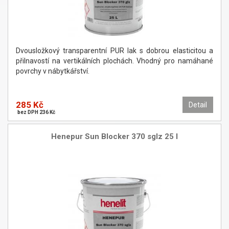
Dvousložkový transparentní PUR lak s dobrou elasticitou a
přilnavostí na vertikálních plochách. Vhodný pro namáhané
povrchy v nábytkářství.
285 Kč
Detail
bez DPH 236 Kč
Henepur Sun Blocker 370 sglz 25 l