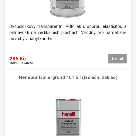
Dvousložkový transparentní PUR lak s dobrou elasticitou a
přilnavostí na vertikálních plochách. Vhodný pro namáhané
povrchy v nábytkářství.
285 Kč
Detail
bez DPH 236 Kč
Henepur Isoliergrund 401 5 l (izolační základ)