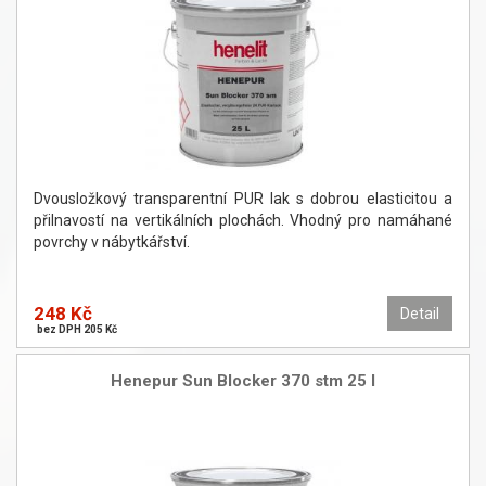
Dvousložkový transparentní PUR lak s dobrou elasticitou a
přilnavostí na vertikálních plochách. Vhodný pro namáhané
povrchy v nábytkářství.
248 Kč
Detail
bez DPH 205 Kč
Henepur Sun Blocker 370 stm 25 l