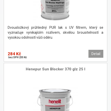
Dvousložkový průhledný PUR lak s UV filtrem, který se
vyznačuje vynikajícím rozlivem, skvělou brousitelností a
vysokou odolností vůči oděru.
284 Kč
Detail
bez DPH 235 Kč
Henepur Sun Blocker 370 glz 25 l