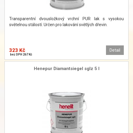
Transparentní dvousložkový vrchní PUR lak s vysokou
světelnou stálostí. Určen pro lakování světlých dřevin.
323 Kč
Detail
bez DPH 267 Kč
Henepur Diamantsiegel sglz 5 l