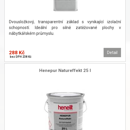
Dvousložkový, transparentní základ s vynikající izolační
schopností. Ideální pro silně zatěžované plochy v
nábytkářském průmyslu.
288 Kč
Detail
bez DPH 238 Kč
Henepur Natureffekt 25 l