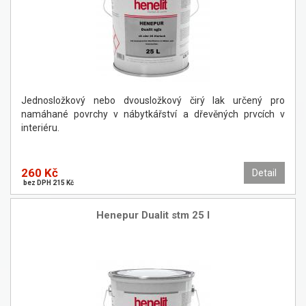
Jednosložkový nebo dvousložkový čirý lak určený pro
namáhané povrchy v nábytkářství a dřevěných prvcích v
interiéru.
260 Kč
Detail
bez DPH 215 Kč
Henepur Dualit stm 25 l