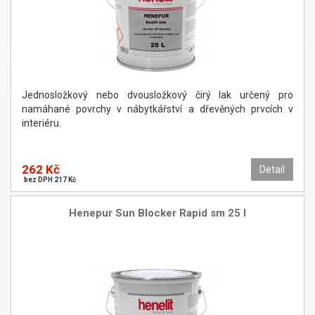
Jednosložkový nebo dvousložkový čirý lak určený pro
namáhané povrchy v nábytkářství a dřevěných prvcích v
interiéru.
262 Kč
Detail
bez DPH 217 Kč
Henepur Sun Blocker Rapid sm 25 l